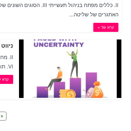
האתגרים של שליטה…
קרא עוד »
ניווט
VI. תוכנית פרסום VII. תוכנית קידום ח. תוכנית…
קרא ע
«