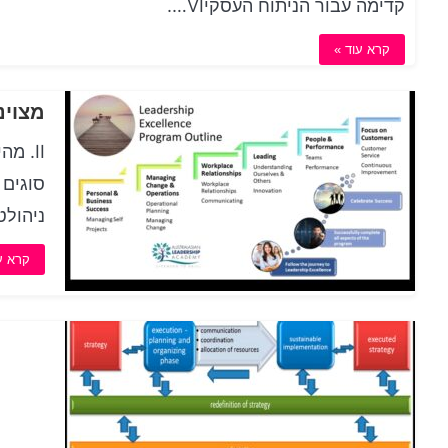
קדימה עבור הניתוח העסקיVI….
קרא עוד »
מצוינ
ניהולט
קרא ע