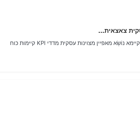
טכניקה של אסטרטגי חשף מידע למצוינות עסקית צאצאית קיימא
מהם המדדים החשובים ביותר למדידת מסחר צאצאית קיימא נוֹשֵׂא מאפיין מצוינות עסקית מדדי KPI קיימות כוח