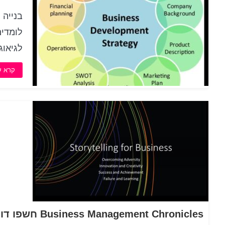
בנייה 
לומדים
לגיאוג
קרא ע