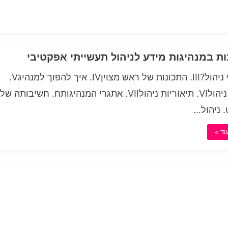
ות במנהיגות מידע לניהול תעשייתי אפקטיבי
II. מהי ניהול?III. התכונות של ראש מצויןIV. איך להפוך למנהיגV.
סוגים ניהולVI. תיאוריות ניהולVII. אתגרי המנהיגותח. חשיבותה של
. ניהול…
וד »