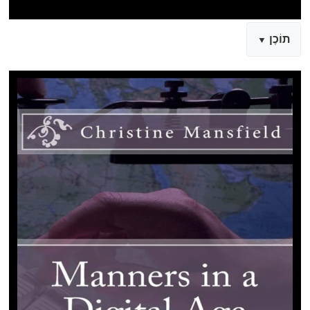
תוֹכֶן