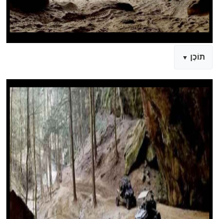
תוֹכֶן