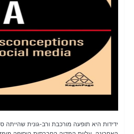
ידידות היא תופעה מורכבת ורב-גונית שהייתה ס
האחרונה, עליית המדיה החברתית הוסיפה מימד