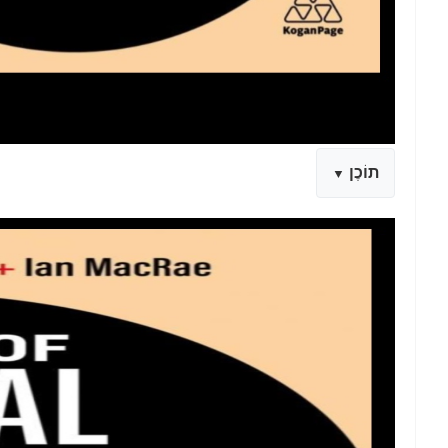
תוֹכֶן