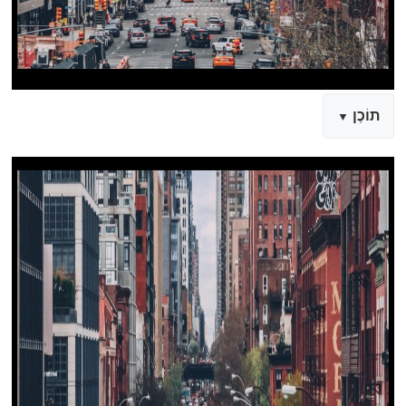
תוֹכֶן