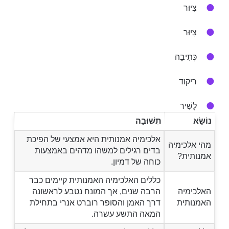
צִיוּר
צִיוּר
כְּתִיבָה
ריקוד
לָשִׁיר
נוֹשֵׂא
תְשׁוּבָה
אלכימיה אמנותית היא אמצעי של הפיכת
מהי אלכימיה
בדים רגילים למשהו מדהים באמצעות
אמנותית?
כוחה של דמיון.
כללים האלכימיה האמנותית קיימים כבר
האלכימיה
הרבה שנים, אך המונח נטבע לראשונה
האמנותית
דרך האמן והסופר רוברט אנרי בתחילת
המאה התשע עשרה.