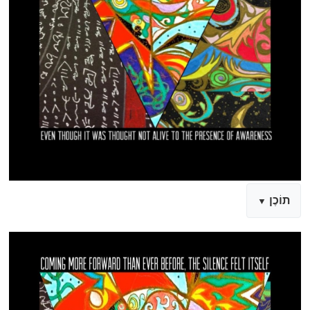
תוֹכֶן