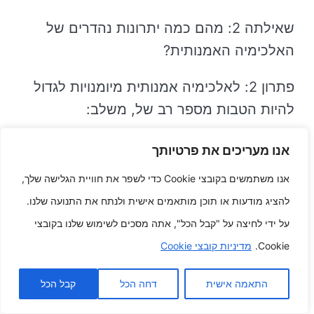
שאילתה 2: מהם כמה יתרונות נהדרים של
האלכימיה האמנותית?
פתרון 2: לאלכימיה אמנותית מיומנויות לגדול
להיות הטבות מספר רב של, משלב:
אנו מעריכים את פרטיותך
זה אולי רק להושיט יד לך באופן ספציפי את עצמך
בצורה יצירתית
אנו משתמשים בקובצי Cookie כדי לשפר את חוויית הגלישה שלך,
זה אולי רק להושיט יד לך לנצח חסימות דמיון
להציג מודעות או תוכן מותאמים אישית ולנתח את התנועה שלנו.
על ידי לחיצה על "קבל הכל", אתה מסכים לשימוש שלנו בקובצי
זה אולי רק להושיט יד לך להגדיל את הדמיון
Cookie.
מדיניות קובצי Cookie
האינדיבידואלי שלך
זה אולי רק להושיט יד לך לגלוש לעצמי הפנים
התאמה אישית
דחה הכל
קבל הכל
האינדיבידואלי שלך