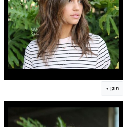
תוֹכֶן