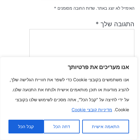
האימייל לא יוצג באתר.
שדות החובה מסומנים
*
התגובה שלך
*
אנו מעריכים את פרטיותך
אנו משתמשים בקובצי Cookie כדי לשפר את חוויית הגלישה שלך,
שם
*
להציג מודעות או תוכן מותאמים אישית ולנתח את התנועה שלנו.
על ידי לחיצה על "קבל הכל", אתה מסכים לשימוש שלנו בקובצי
אימייל
*
Cookie.
מדיניות קובצי Cookie
התאמה אישית
דחה הכל
קבל הכל
שמור בדפדפן זה את השם, האימייל והאתר שלי לפעם הבאה שאגיב.