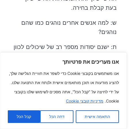
בעת קבלת בחירה.
ש: למה אנשים אחרים נוהגים כמו שהם
נוהגים?
ת: ישנם יסודות מספר רב של שיכולים לכוון
על האופן באמצעות אשר אנשים אחרים
אנו מעריכים את פרטיותך
נוהגים, מכיל האישיות שלהם ממש, שיטה
אנו משתמשים בקובצי Cookie כדי לשפר את חוויית הגלישה שלך,
הרוח שלהם ממש ותנאי הדרך. יש אנשים
להציג מודעות או תוכן מותאמים אישית ולנתח את התנועה שלנו.
שמוצאים את עצמם נהגים אגרסיביים יותר,
על ידי לחיצה על "קבל הכל", אתה מסכים לשימוש שלנו בקובצי
בנוסף שאחרים זהירים יותר. יש אנשים
Cookie.
מדיניות קובצי Cookie
אחרים שיש להם נטייה יותר להגביר או
להגביר את הדלת האחורית לאחר שהם
התאמה אישית
דחה הכל
קבל הכל
ממהרים או מרגישים לחוצים.