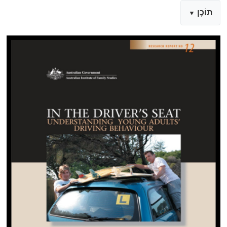
תוֹכֶן