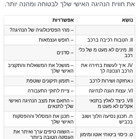
את חווית הנהיגה האישי שלך לבטוחה ומהנה יותר.
נוֹשֵׂא
אפשרויות
– מהי הפסיכולוגיה של הנהיגה?
II. הטבות רכיבה ברכב
– חופש ועצמאות
III. מינים לא מעט מ של כלי
– סדנים
רכב
IV. איך לעשות בחירה את
– מושכל את המשאלות והתקציב
הרכב הנכונה לך
האישי שלך
ו.אחזקה ושירות לרכב
– תזמון תיקונים שוטפת
VI. עצות הגנה לנהיגה
– ציית לחוקי התעבורה
VII. כיצד לאלץ בתנאי
– התאם את מצב הנהיגה האישי
אקלים לא מעט מ
שלך לתנאים
ח. תכנון נסיעה הלוך ושוב
– תכנן את המסלול וההפסקות
בכביש
האישי שלך
– השווה טיפים ערך ואיתר את
ט. כיסוי ביטוחי אוטו ומימון
העסקה הטובה ביותר