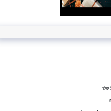
 שלה
ה