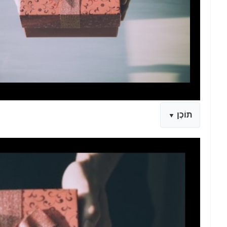
תוֹכֶן