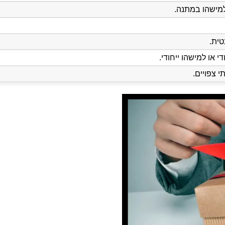
למישהו במתנה.
טית.
י או למישהו ייחודי.
 צפויים.