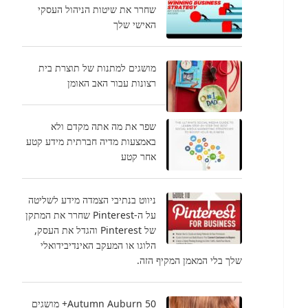
שחרר את שיטות הניהול העסקי
האישי שלך
מושגים למתנות של תוצרת בית
רצונות עבור האב האומן
שפר את מה אתה מקדם ולא
באמצעות מדיה חברתית מידע קטע
אחר קטע
ניווט בנתיבי הצמדה מידע לשליטה
על ה-Pinterest שחרר את המתקן
של Pinterest והגדל את העסק,
הלוגו או המעקב האינדיבידואלי
שלך בלי המאמן המקיף הזה.
Autumn Auburn 50+ מושגים