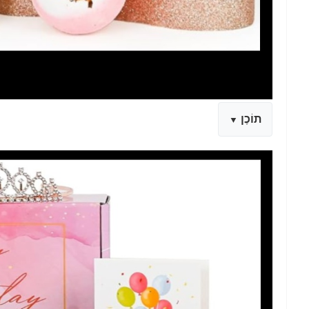
תוֹכֶן