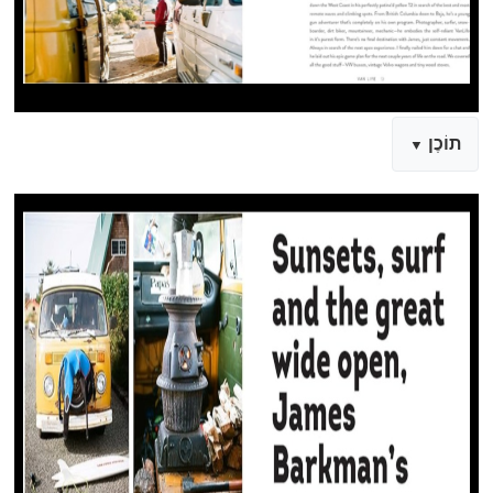
תוֹכֶן