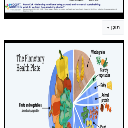
תוֹכֶן