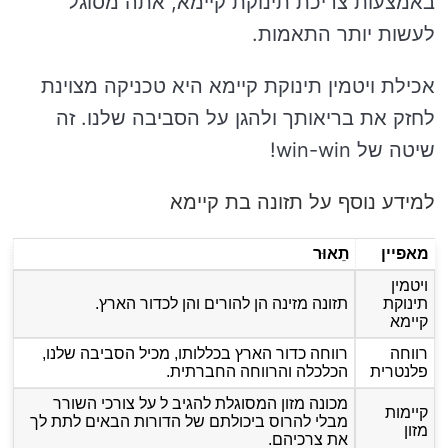
באמצעות צריכת תינוקת קיימא, אתה מסוגל
לעשות יותר התאמות.
אכילת ויטמין תינוקת קיימא היא טכניקה מצוינת
לחזק את בריאותך ולהגן על הסביבה שלנו. זה
שיטה של win-win!
למידע נוסף על תזונה בת קיימא
מאפיין
תֵאוּר
ויטמין
תינוקת
תזונה מזינה הן להורים והן לכדור הארץ.
קיימא
רווחה
רווחה כדור הארץ בכללותו, מכיל הסביבה שלנו,
פלנטרית
הכלכלה והרווחה החברתית.
מכונה מזון המסוגלת להגיב ל על צורכי השורר
קיימות
מבלי להרוס ביכולתם של הדורות הבאים לתת לך
מזון
את צרכיהם.