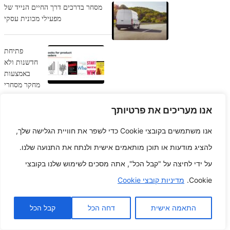
מסחר בדרכים דרך החיים הנייד של
מפעילי מכונית עסקי
פתיחת
חדשנות ולא
באמצעות
מחקר מסחרי
מידע
למנהיגים
אנו מעריכים את פרטיותך
אנו משתמשים בקובצי Cookie כדי לשפר את חוויית הגלישה שלך,
נווט המגמות משרטט את תהליך
להציג מודעות או תוכן מותאמים אישית ולנתח את התנועה שלנו.
האבולוציה העסקית
על ידי לחיצה על "קבל הכל", אתה מסכים לשימוש שלנו בקובצי
Cookie.
מדיניות קובצי Cookie
צלחת שנות
הזהב
הרפתקה
התאמה אישית
דחה הכל
קבל הכל
מעדן שיטה
ויטמין