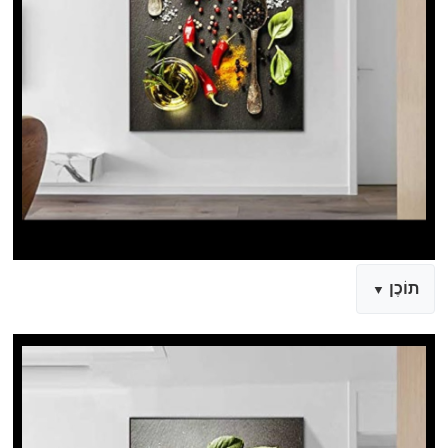
תוֹכֶן