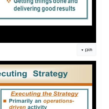
תוֹכֶן