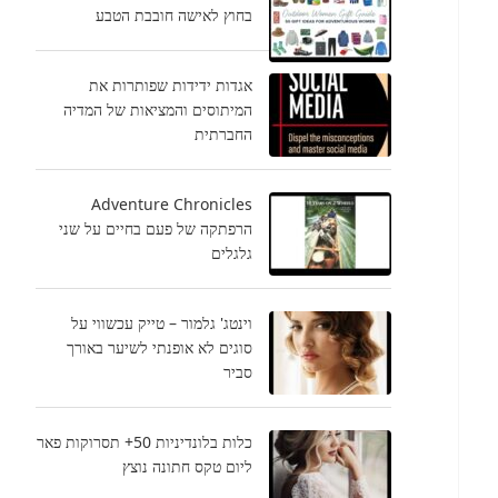
בחוץ לאישה חובבת הטבע
אגדות ידידות שפותרות את
המיתוסים והמציאות של המדיה
החברתית
Adventure Chronicles
הרפתקה של פעם בחיים על שני
גלגלים
וינטג' גלמור – טייק עכשווי על
סוגים לא אופנתי לשיער באורך
סביר
כלות בלונדיניות 50+ תסרוקות פאר
ליום טקס חתונה נוצץ