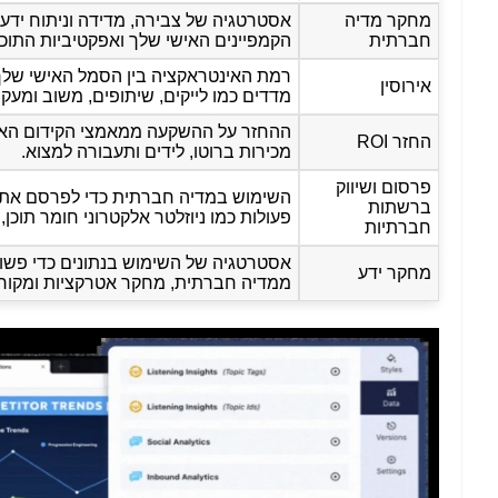
מחקר מדיה
אסטרטגיה של צבירה, מדידה וניתוח ידע 
חברתית
הקמפיינים האישי שלך ואפקטיביות התוכן
רמת האינטראקציה בין הסמל האישי שלך
אירוסין
מדדים כמו לייקים, שיתופים, משוב ומעקב
ההחזר על ההשקעה ממאמצי הקידום האי
החזר ROI
מכירות ברוטו, לידים ותעבורה למצוא.
פרסום ושיווק
השימוש במדיה חברתית כדי לפרסם את ה
ברשתות
פעולות כמו ניוזלטר אלקטרוני חומר תוכן
חברתיות
אסטרטגיה של השימוש בנתונים כדי פשוט
מחקר ידע
ממדיה חברתית, מחקר אטרקציות ומקורו