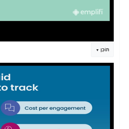
תוֹכֶן