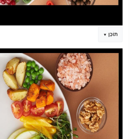
תוֹכֶן