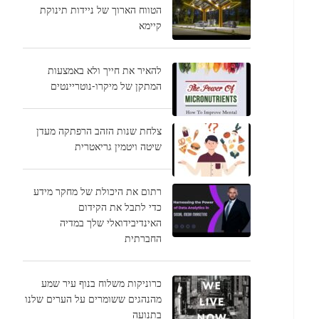
הטווח הארוך של ניידות תינוקת
קיימא
להאיר את חייך ולא באמצעות
המתקן של מיקרו-נוטריינטים
צלחת שנות הזהב הרפתקה מעדן
שיטה ויטמין גריאטרית
רתום את היכולת של מחקר מידע
כדי לתבל את הקידום
האינדיבידואלי שלך במדיה
החברתית
כרוניקות משלוח בנוף עיר שמע
מהנהגים ששומרים על הערים שלנו
בתנועה