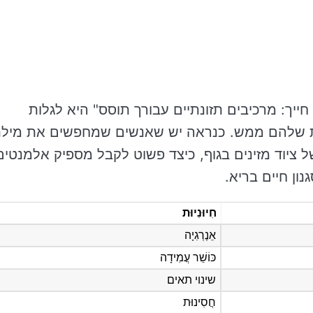
ייך: מרכיבים תזונתיים עבורך תוסס" היא לגלות
לית שלהם ממש. כנראה יש שאנשים שמחפשים את מיל
 ציוד מזינים בגוף, כיצד פשוט לקבל מספיק אלמנטים
ון חיים בריא.
חִיוּנִיוּת
אֵנֶרְגִיָה
כּוֹשֵׁר עֲמִידָה
שינוי תאים
חֲסִינוּת