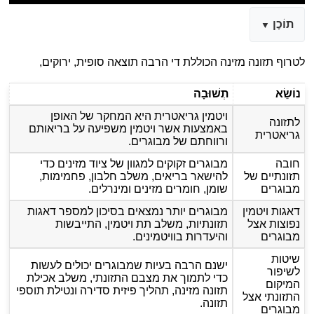
תוֹכֶן
לטרוף תזונה מזינה הכוללת די הרבה תוצאה סופית, ירוקים,
נוֹשֵׂא
תְשׁוּבָה
ויטמין גריאטרית היא המחקר של האופן
לתזונה
באמצעות אשר ויטמין משפיעה על בריאותם
גריאטרית
ורווחתם של מבוגרים.
חובה
מבוגרים זקוקים למגוון של ציוד מזינים כדי
תזונתיים של
להישאר בריאים, משלב חלבון, פחמימות,
מבוגרים
שומן, חומרים מזינים ומינרלים.
דאגות ויטמין
מבוגרים יותר נמצאים בסיכון למספר דאגות
נפוצות אצל
תזונתיות, משלב תת ויטמין, התייבשות
מבוגרים
והיעדרות בוויטמינים.
שיטות
ישנם הרבה בעיות שמבוגרים יכולים לעשות
לשיפור
כדי לתמוך את מצבם התזונתי, משלב אכילת
המיקום
תזונה מזינה, תהליך פיזית סדירה ונטילת תוספי
התזונתי אצל
תזונה.
מבוגרים