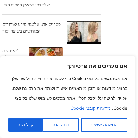
שלך בלי המאמן המקיף הזה.
סטרייט אדג' אלגנטי מידע לטרנדים
המודרניים בשיער יסוד
להאיר את
חייך ולא
באמצעות
אנו מעריכים את פרטיותך
מזונות
עשירים
אנו משתמשים בקובצי Cookie כדי לשפר את חוויית הגלישה שלך,
בחומרים מזינים
להציג מודעות או תוכן מותאמים אישית ולנתח את התנועה שלנו.
על ידי לחיצה על "קבל הכל", אתה מסכים לשימוש שלנו בקובצי
Business Management
Cookie.
מדיניות קובצי Cookie
Chronicles חשפו דוחות של
חדשנות וחצץ מהחזית
התאמה אישית
דחה הכל
קבל הכל
יצירת ההצלחה של למחרתיים