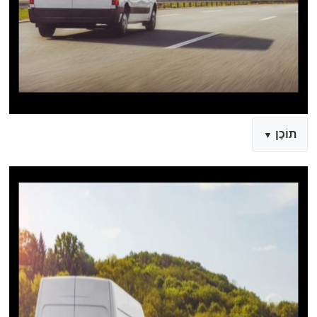
תוֹכֶן