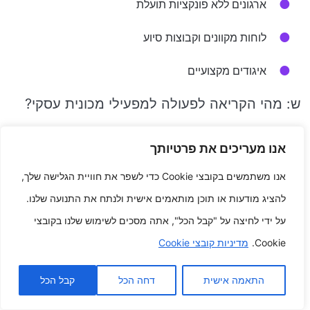
ארגונים ללא פונקציות תועלת
לוחות מקוונים וקבוצות סיוע
איגודים מקצועיים
ש: מהי הקריאה לפעולה למפעילי מכונית עסקי?
הקריאה לפעולה למפעילי מכונית עסקי היא:
אנו מעריכים את פרטיותך
אנו משתמשים בקובצי Cookie כדי לשפר את חוויית הגלישה שלך,
הבין את עצמך על דרך החיים הנייד
להציג מודעות או תוכן מותאמים אישית ולנתח את התנועה שלנו.
הכן את עצמך לאתגרים של דרך החיים הנייד
על ידי לחיצה על "קבל הכל", אתה מסכים לשימוש שלנו בקובצי
Cookie.
מדיניות קובצי Cookie
נתקל ב סיוע ממשפחה, חברים ועמיתים
רדוף הבא החלומות האישי שלך על מקצוע בתפעול
התאמה אישית
דחה הכל
קבל הכל
מכונית עסקי