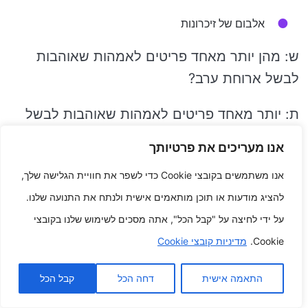
אלבום של זיכרונות
ש: מהן יותר מאחד פריטים לאמהות שאוהבות
לבשל ארוחת ערב?
ת: יותר מאחד פריטים לאמהות שאוהבות לבשל
ארוחת ערב כוללות:
אנו מעריכים את פרטיותך
אנו משתמשים בקובצי Cookie כדי לשפר את חוויית הגלישה שלך,
ספר אלקטרוני בישול חדש לגמרי
להציג מודעות או תוכן מותאמים אישית ולנתח את התנועה שלנו.
אוסף סכיני מעדנים
על ידי לחיצה על "קבל הכל", אתה מסכים לשימוש שלנו בקובצי
Cookie.
מדיניות קובצי Cookie
שובר פרס לשיעור בישול
ייתכן שתתעניין גם ב:
התאמה אישית
דחה הכל
קבל הכל
תחכום פעילויות ספורט פריטים פעילויות ספורט
מושלמות לוולנטיין תוסס