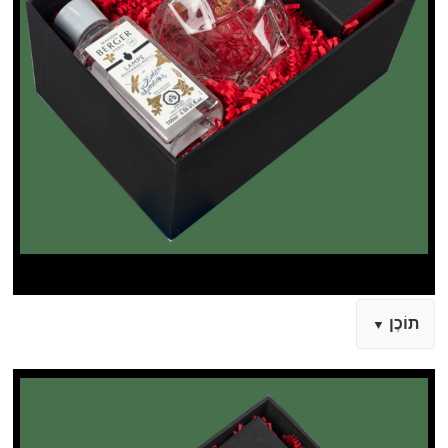
תוֹכֶן