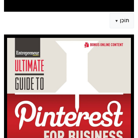
תוֹכֶן