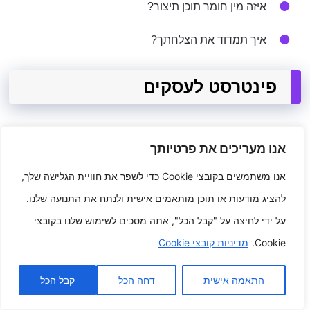
איזה מין חומר תוכן תיצור?
איך תמדוד את הצלחתך?
פינטרסט לעסקים
Pinterest יכול להיות גם מכשיר מבריק עבור
אנו מעריכים את פרטיותך
מסחר בכל הגדלים. הנה מרובה מהיתרונות של
אנו משתמשים בקובצי Cookie כדי לשפר את חוויית הגלישה שלך,
השימוש בפינטרסט לעסקים:
להציג מודעות או תוכן מותאמים אישית ולנתח את התנועה שלנו.
על ידי לחיצה על "קבל הכל", אתה מסכים לשימוש שלנו בקובצי
להצליח ב לפטרונו סטודנטים שנה א'
Cookie.
מדיניות קובצי Cookie
הגדל את המעקב האינדיבידואלי שלך
התאמה אישית
דחה הכל
קבל הכל
הפנה מבקרי אתר למצוא האינדיבידואלי שלך