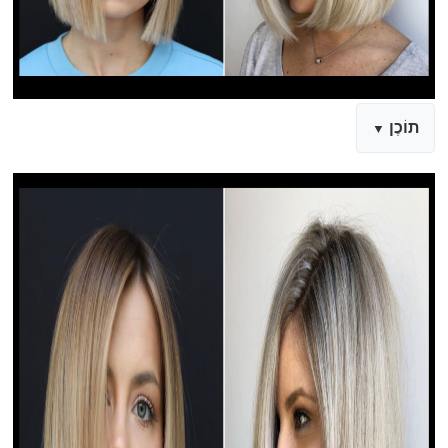
תוֹכֶן