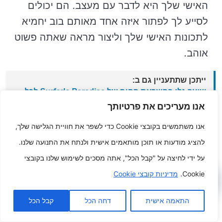
האישי שלך היא לדבר עם מעצב. הם יכולים
לסייע לך לפתור איזה אחד מאותם בוב יחמיא
לתכונות האישי שלך וליצור מראה שאתה פשוט
אוהב.
ייתכן שתתעניין גם ב:
שיער גלי בהשראת החוף של Surfer's Paradise לכל
טורניר קבל את המראה של גלים נושקים לשימוש ולא
אנו מעריכים את פרטיותך
באמצעות עצות העיצוב התועלת לביצוע.
אנו משתמשים בקובצי Cookie כדי לשפר את חוויית הגלישה שלך,
להציג מודעות או תוכן מותאמים אישית ולנתח את התנועה שלנו.
על ידי לחיצה על "קבל הכל", אתה מסכים לשימוש שלנו בקובצי
Cookie.
מדיניות קובצי Cookie
פוסטים קשורים
התאמה אישית
דחה הכל
קבל הכל