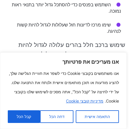
השתמש בפנסים כדי להסתכל גדול יותר בתנאי ראות
נמוכה.
שימו מרכז לדיונות חול שעלולות לגדול להיות קשות
לנהיגה.
שימוש ברכב חלל בהרים עלולה לגדול להיות
מאתגרת כתוצאה מ העליות התלולות והכבישים
אנו מעריכים את פרטיותך
המפותלים. הנה יותר מאחד איך לגלות איך לעשות
לנהיגה ברכב השטח האישי שלך בהרים:
אנו משתמשים בקובצי Cookie כדי לשפר את חוויית הגלישה שלך,
להציג מודעות או תוכן מותאמים אישית ולנתח את התנועה שלנו.
השתמש בהילוך נמוך בעת דחיפה כלפי מעלה.
על ידי לחיצה על "קבל הכל", אתה מסכים לשימוש שלנו בקובצי
Cookie.
מדיניות קובצי Cookie
השתמש בהילוך פריים בירידה.
התאמה אישית
דחה הכל
קבל הכל
היזהר בעת בלימה והאצה.