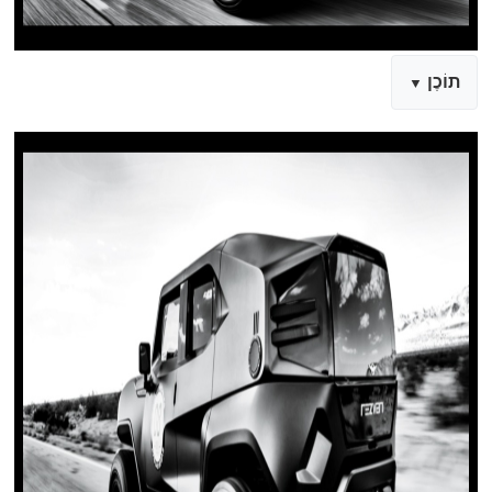
תוֹכֶן