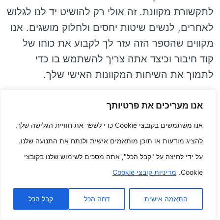
לתקשורת מקוונת. זה אולי רק להושיט יד לנו לגלוש
לאחרים, לנשים שיטות יחסים ולחלוק מושגים. אנו
מקווים שהספר הזה עזר לך לקבוע את כוחו של
קוד חיבור וכיצד אתה צריך להשתמש בו כדי
לתמוך את השיחות המקוונות האישי שלך.
ש: מהו מחקר החלטה?
אנו מעריכים את פרטיותך
ת: מחקר שיחות הוא המחקר של דרכים אנשים
אנו משתמשים בקובצי Cookie כדי לשפר את חוויית הגלישה שלך,
אחרים מתקשרים באינטראקציות יומיומיות. שזה
להציג מודעות או תוכן מותאמים אישית ולנתח את התנועה שלנו.
אולי זרד בבלשנות המתמקד במבנה וביצועים
על ידי לחיצה על "קבל הכל", אתה מסכים לשימוש שלנו בקובצי
המחלוקת.
Cookie.
מדיניות קובצי Cookie
ש: מהם כמה יתרונות נהדרים של מחקר החלטה?
התאמה אישית
דחה הכל
קבל הכל