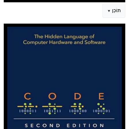
תוֹכֶן