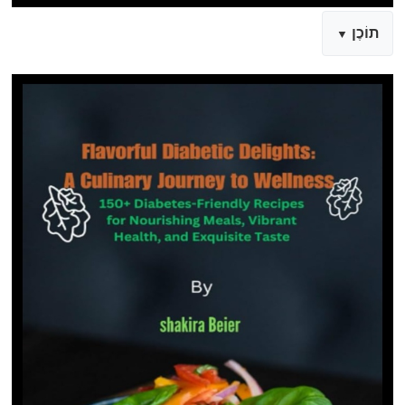
תוֹכֶן