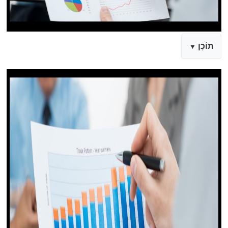
תוֹכֶן