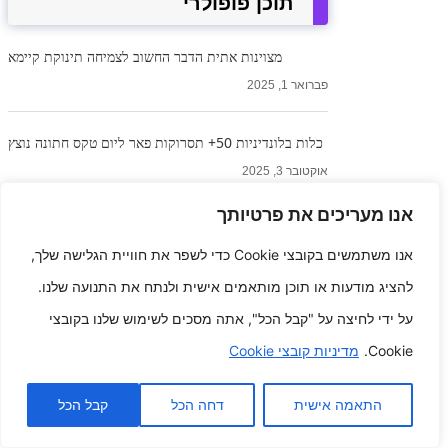
תוכן פופולרי
מצוינות אתית הדבר החשוב לצמיחה תינוקת קיימא
פברואר 1, 2025
כלות בלונדיניות 50+ תסרוקות פאר ליום טקס חתונה נוצץ
אוקטובר 3, 2025
אנו מעריכים את פרטיותך
אלכימיה אמנותית נפלאות דמיון לנשמות החזקה יצירתיות
אנו משתמשים בקובצי Cookie כדי לשפר את חוויית הגלישה שלך,
ספטמבר 18, 2025
להציג מודעות או תוכן מותאמים אישית ולנתח את התנועה שלנו.
Balayage Bliss צבע עכשווי לשיער באורך ממוצע
על ידי לחיצה על "קבל הכל", אתה מסכים לשימוש שלנו בקובצי
ינואר 1, 2025
Cookie.
מדיניות קובצי Cookie
אגדות ידידות שפותרות את המיתוסים והמציאות של
התאמה אישית
דחה הכל
קבל הכל
המדיה החברתית