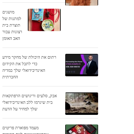
מושגים
למתנות של
תוצרת בית
רצונות עבור
האב האומן
רתום את היכולת של מחקר מידע
כדי לתבל את הקידום
האינדיבידואלי שלך במדיה
החברתית
אבק, סלעים וריגושים הרפתקאות
בית שיגרמו ללב האינדיבידואלי
שלך למחיר על הדעת
מעמד מפוארת פריטים