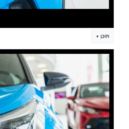
תוֹכֶן