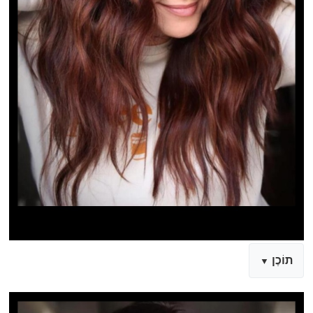
תוֹכֶן