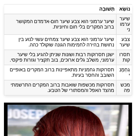
נוֹשֵׂא
תְשׁוּבָה
שיער
שיער ערמוני הוא צבע שיער חום-אדמדם המקושר
ערמו
ברוב המקרים בלי חום וחיוניות.
ני
צבע
שיער ערמוני הוא צבע שיער צמחים עשוי לנוע בין
שיער
נחושת בהירה לחמימות הגונה שוקולד כהה.
תסרו
ישנן תסרוקות רבות ושונות שניתן להגיע בלי שיער
קות
ערמוני, משלב גלים ארוכים, בוב תקציר וגזרות פיקסי.
גַחְמָנִ
תסרוקות גחמניות מתאפיינות ברוב המקרים באופיים
י
השובב והחסר בעיות.
מכש
תסרוקות מכשפות שואבות ברוב המקרים התרשמתי
פה
מהצד האפל והמסתורי של הטבע.