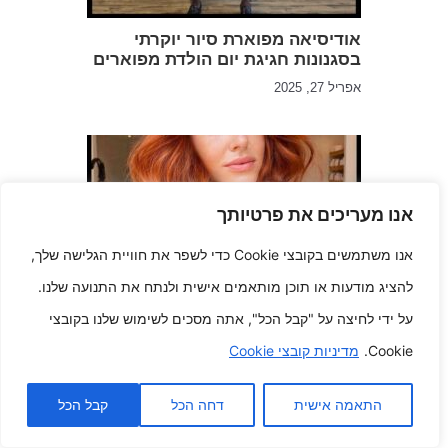
אודיסיאה מפוארת סיור יוקרתי
בסגנונות חגיגת יום הולדת מפוארים
אפריל 27, 2025
אנו מעריכים את פרטיותך
אנו משתמשים בקובצי Cookie כדי לשפר את חוויית הגלישה שלך,
להציג מודעות או תוכן מותאמים אישית ולנתח את התנועה שלנו.
מפל נחושת קניתם התסרוקת
על ידי לחיצה על "קבל הכל", אתה מסכים לשימוש שלנו בקובצי
הערמונית המושלמת באופטימיות
Cookie.
מדיניות קובצי Cookie
דצמבר 25, 2024
התאמה אישית
דחה הכל
קבל הכל