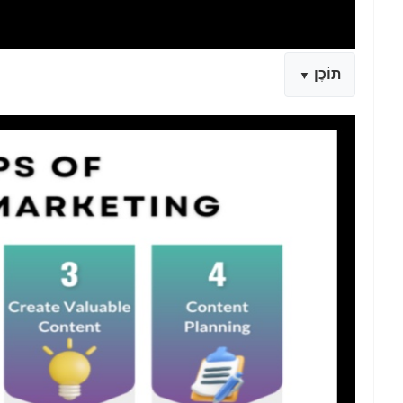
תוֹכֶן