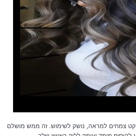
רת אפקט צמחים למראה, נושק לשימוש. זה ממש מושלם
ע להוסיף מימד ועומק ללוק האישי שלך.