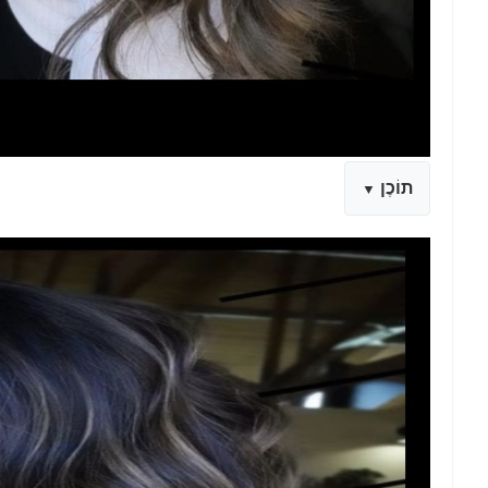
תוֹכֶן