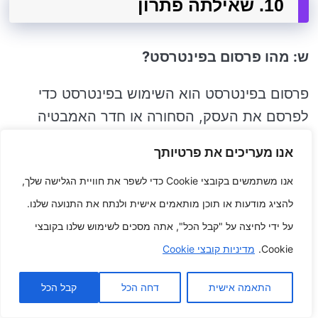
10. שאילתה פתרון
ש: מהו פרסום בפינטרסט?
פרסום בפינטרסט הוא השימוש בפינטרסט כדי
לפרסם את העסק, הסחורה או חדר האמבטיה
האינדיבידואלי שלך. שאתה יכול להיות לנקוט
אנו מעריכים את פרטיותך
פעולה באמצעות יצירה ושיתוף של חומר תוכן
אנו משתמשים בקובצי Cookie כדי לשפר את חוויית הגלישה שלך,
מרתק ומושך שימשוך את צופים היעד
להציג מודעות או תוכן מותאמים אישית ולנתח את התנועה שלנו.
האינדיבידואלי שלך ויעודד אלה ליישם אחר העסק
על ידי לחיצה על "קבל הכל", אתה מסכים לשימוש שלנו בקובצי
המקוון שלך בפינטרסט.
Cookie.
מדיניות קובצי Cookie
ש: מהם כמה יתרונות נהדרים של פרסום
בפינטרסט?
התאמה אישית
דחה הכל
קבל הכל