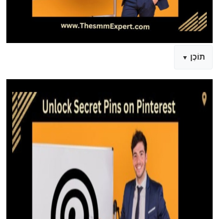
תוֹכֶן